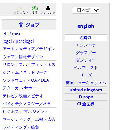
日本語
お気に入り
投稿
アカウント
ジョブ
🌞
english
etc / misc
近隣CL
legal / paralegal
エジンバラ
アート／メディア／デザイン
グラスゴー
ウェブ／情報デザイン
ダンディー
サロン／スパ／フィットネス
ベルファスト
システム／ネットワーク
リーズ
ソフトウェア／QA／DBA
英国ニューキャッスル
テクニカル サポート
United Kingdom
テレビ／映画／ビデオ
Europe
バイオテクノロジー／科学
CL全世界
ビジネス ／マネジメント
マーケティング／広報／広告
ライティング／編集