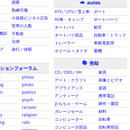
🚗
autos
授業
熟練労働
ATV／UTV／雪上車
ボート
小規模ビジネス広告
RV車・キャンプ
ボートパーツ
世帯の人数
オートバイ
航空
 翻訳
不動産
オートバイ部品
自動車・トラック
法律
トレーラー
車載電装用
ング
旅行／休暇
ホイール + タイヤ
重機
📚
売却
ションフォーラム
CD／DVD／VH
家具
l
philos
アート・クラフト
画像とビデオ
ng
photo
アプライアンス
楽器
en
politics
アンティーク
携帯電話
psych
おもちゃ・ゲーム
耕作・園芸
recover
ガレージセール
材料
ry
religion
コンピューター
自転車
ing
rofo
コンピュータ部品
自転車部品
science