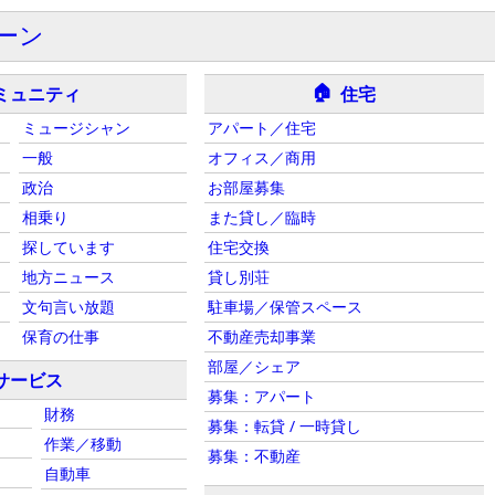
ーン
🏠
ミュニティ
住宅
ミュージシャン
アパート／住宅
一般
オフィス／商用
政治
お部屋募集
相乗り
また貸し／臨時
探しています
住宅交換
地方ニュース
貸し別荘
文句言い放題
駐車場／保管スペース
保育の仕事
不動産売却事業
部屋／シェア
サービス
募集：アパート
財務
募集：転貸 / 一時貸し
作業／移動
募集：不動産
自動車