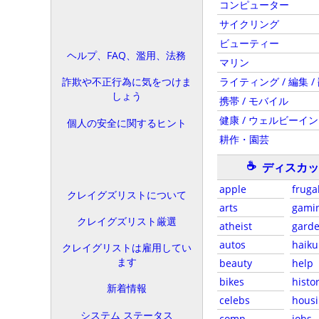
コンピューター
サイクリング
ビューティー
ヘルプ、FAQ、濫用、法務
マリン
ライティング / 編集 /
詐欺や不正行為に気をつけま
しょう
携帯 / モバイル
健康 / ウェルビーイ
個人の安全に関するヒント
耕作・園芸
☕
ディスカッ
apple
fruga
クレイグズリストについて
arts
gami
クレイグズリスト厳選
atheist
gard
autos
haiku
クレイグリストは雇用してい
ます
beauty
help
bikes
histo
新着情報
celebs
hous
システム ステータス
comp
jobs