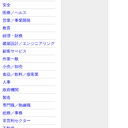
安全
医療／ヘルス
営業／事業開発
教育
経理・財務
建築設計／エンジニアリング
顧客サービス
作業一般
小売／卸売
食品／飲料／接客業
人事
政府機関
製造
専門職／熟練職
総務／事務
非営利セクター